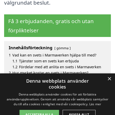
välgrundat beslut.
Få 3 erbjudanden, gratis och utan
förpliktelser
Innehållsförteckning
gömma
1
Vad kan en svets i Marmaverken hjälpa till med?
1.1
Tjänster som en svets kan erbjuda
1.2
Fördelar med att anlita en svets i Marmaverken
2
Hur mycket kostar en svets i Marmaverken?
×
3
Fördelar med att välja svets i Marmaverken
Denna webbplats använder
4
Sök efter en skicklig svets i de omgivande städerna
cookies
till Marmaverken
Denna webbplats använder cookies för att förbättra
användarupplevelsen. Genom att använda vår webbplats samtycker
du till alla cookies i enlighet med vår cookiepolicy.
Läs mer
Copyright 2026 - Pilanto Aps
ACCEPTERA ALLA
AVVISA ALLT