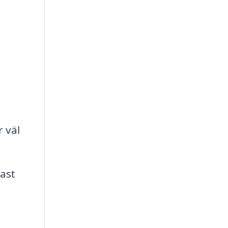
 väl
ast
a