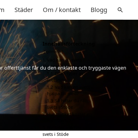
m
Städer
Om / kontakt
Blogg
Innehållsförteckning
gömma
1
Vad kan en svets i
Stöde hjälpa till med?
år offerttjänst får du den enklaste och tryggaste vägen
1.1
Olika typer av
svetsning
1.2
Vad kan en svets
hjälpa till med?
1.3
Så hittar du rätt
svets i Stöde
2
Hur mycket kostar en
svets i Stöde?
3
Fördelar med att välja
svets i Stöde