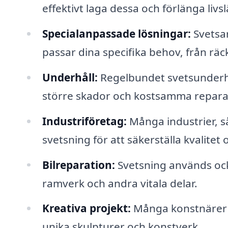
effektivt laga dessa och förlänga liv
Specialanpassade lösningar:
Svetsa
passar dina specifika behov, från räck
Underhåll:
Regelbundet svetsunderhå
större skador och kostsamma repara
Industriföretag:
Många industrier, sås
svetsning för att säkerställa kvalitet 
Bilreparation:
Svetsning används ock
ramverk och andra vitala delar.
Kreativa projekt:
Många konstnärer o
unika skulpturer och konstverk.