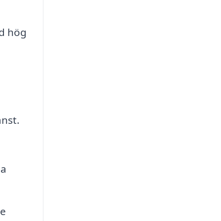
ed hög
änst.
ga
re