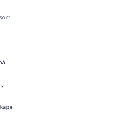
 som
 på
n,
skapa