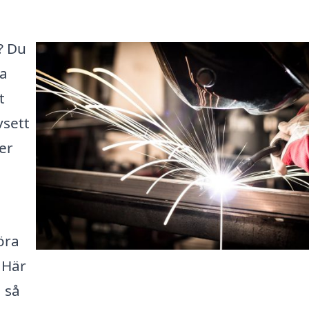
? Du
ga
t
vsett
er
öra
 Här
, så