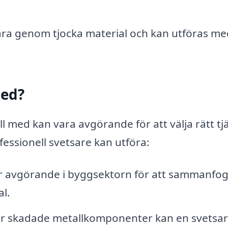
ära genom tjocka material och kan utföras m
med?
ill med kan vara avgörande för att välja rätt tj
essionell svetsare kan utföra:
r avgörande i byggsektorn för att sammanfo
l.
er skadade metallkomponenter kan en svetsa