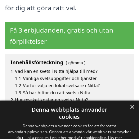
för dig att göra rätt val.
Få 3 erbjudanden, gratis och utan
förpliktelser
Innehållsförteckning
gömma
1
Vad kan en svets i Nitta hjälpa till med?
1.1
Vanliga svetsuppgifter och tjänster
1.2
Varför välja en lokal svetsare i Nitta?
1.3
Så här hittar du rätt svets i Nitta
2
Hur mycket kostar en svets i Nitta?
×
3
Fördelar med att välja svets i Nitta
Denna webbplats använder
4
Sök efter en skicklig svets i de omgivande städerna
cookies
Nitta
Denna webbplats använder cookies för att förbättra
användarupplevelsen. Genom att använda vår webbplats samtycker
du till alla cookies i enlighet med vår cookiepolicy.
Läs mer