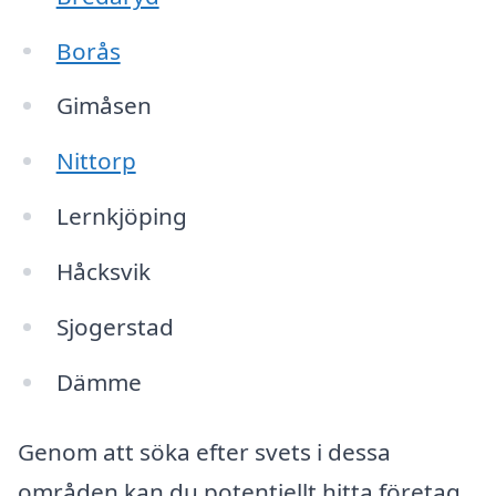
Borås
Gimåsen
Nittorp
Lernkjöping
Håcksvik
Sjogerstad
Dämme
Genom att söka efter svets i dessa
områden kan du potentiellt hitta företag