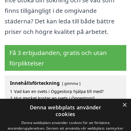
inte utöka din sökning och se vad som
finns tillgängligt i de omgivande
städerna? Det kan leda till både bättre
priser och högre kvalitet på arbetet.
Få 3 erbjudanden, gratis och utan
förpliktelser
Innehållsförteckning
gömma
1
Vad kan en svets i Öggestorp hjälpa till med?
2
Hur mycket kostar en svets i Öggestorp?
×
3
Fördelar med att välja svets i Öggestorp
Denna webbplats använder
4
Sök efter en skicklig svets i de omgivande städerna
cookies
till Öggestorp
Denna webbplats använder cookies för att förbättra
användarupplevelsen. Genom att använda vår webbplats samtycker