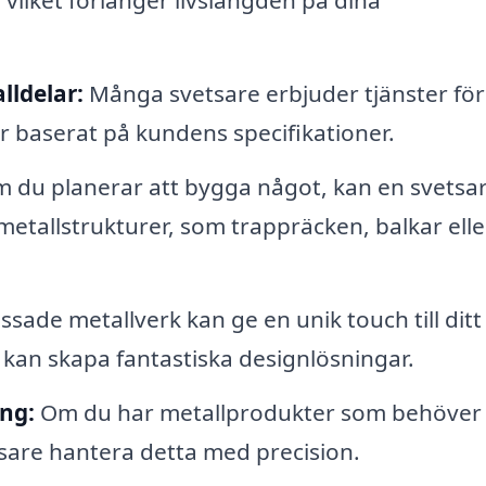
, vilket förlänger livslängden på dina
lldelar:
Många svetsare erbjuder tjänster för
r baserat på kundens specifikationer.
 du planerar att bygga något, kan en svetsa
a metallstrukturer, som trappräcken, balkar elle
sade metallverk kan ge en unik touch till dit
e kan skapa fantastiska designlösningar.
ng:
Om du har metallprodukter som behöver
tsare hantera detta med precision.