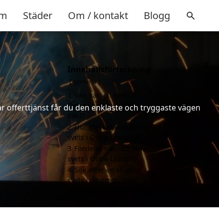
m
Städer
Om / kontakt
Blogg
Innehållsförteckning
gömma
1
Vad kan en svets i
Östra Ljungby hjälpa till
år offerttjänst får du den enklaste och tryggaste vägen
med?
2
Hur mycket kostar en
svets i Östra Ljungby?
3
Fördelar med att välja
svets i Östra Ljungby
4
Sök efter en skicklig
svets i de omgivande
städerna Östra Ljungby