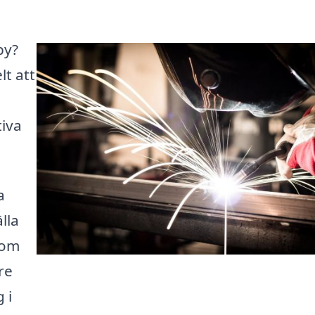
by?
lt att
iva
a
lla
 om
re
 i