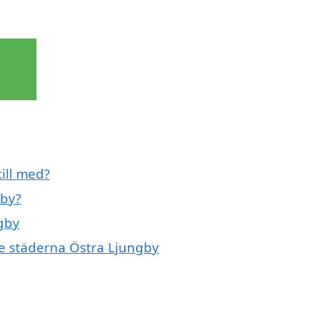
ill med?
gby?
ngby
de städerna Östra Ljungby