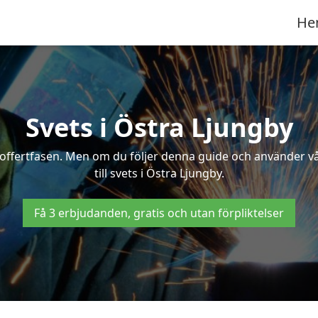
He
Svets i Östra Ljungby
 i offertfasen. Men om du följer denna guide och använder v
till svets i Östra Ljungby.
Få 3 erbjudanden, gratis och utan förpliktelser