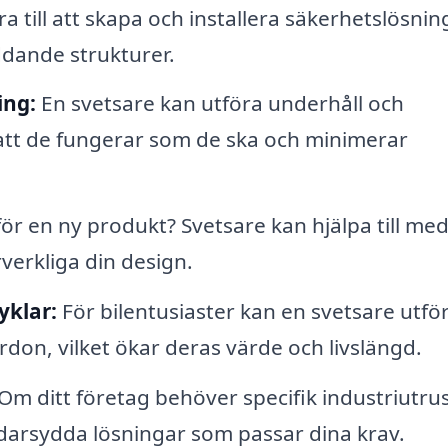
a till att skapa och installera säkerhetslösnin
ddande strukturer.
ing:
En svetsare kan utföra underhåll och
 att de fungerar som de ska och minimerar
ör en ny produkt? Svetsare kan hjälpa till med
rverkliga din design.
yklar:
För bilentusiaster kan en svetsare utfö
don, vilket ökar deras värde och livslängd.
Om ditt företag behöver specifik industriutru
ddarsydda lösningar som passar dina krav.