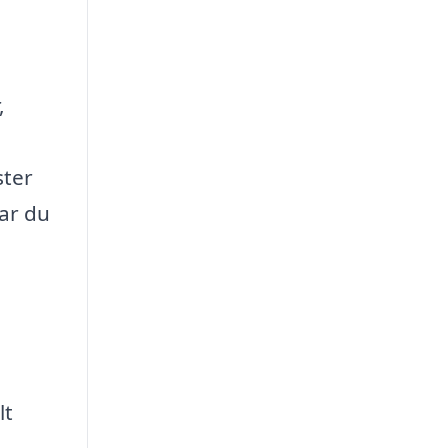
,
ster
har du
lt