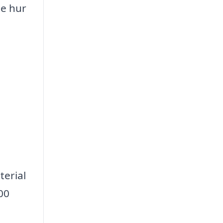
se hur
a
terial
00