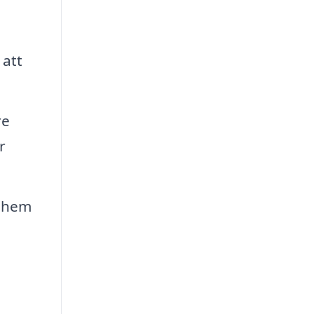
 att
re
r
t hem