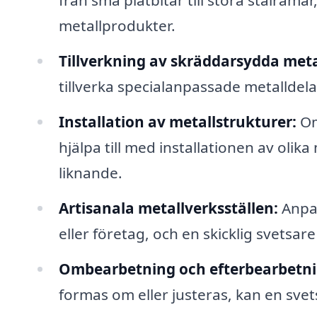
från små plåtbitar till stora stålramar
metallprodukter.
Tillverkning av skräddarsydda meta
tillverka specialanpassade metalldela
Installation av metallstrukturer:
Om
hjälpa till med installationen av olik
liknande.
Artisanala metallverksställen:
Anpas
eller företag, och en skicklig svetsar
Ombearbetning och efterbearbetni
formas om eller justeras, kan en sve