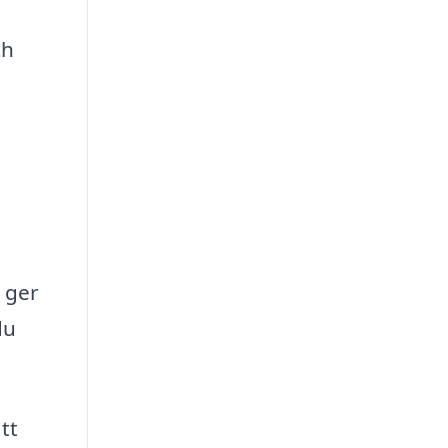
ch
m ger
du
tt