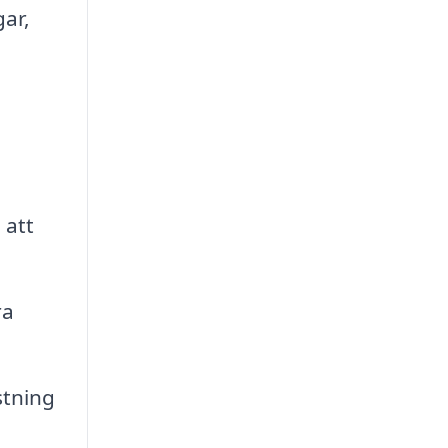
gar,
 att
ra
stning