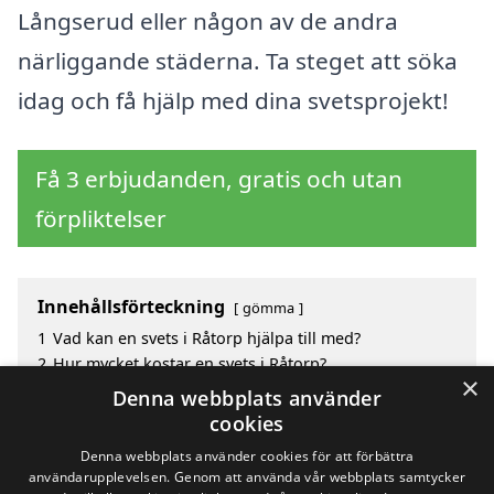
Långserud eller någon av de andra
närliggande städerna. Ta steget att söka
idag och få hjälp med dina svetsprojekt!
Få 3 erbjudanden, gratis och utan
förpliktelser
Innehållsförteckning
gömma
1
Vad kan en svets i Råtorp hjälpa till med?
2
Hur mycket kostar en svets i Råtorp?
×
3
Fördelar med att välja svets i Råtorp
Denna webbplats använder
4
Sök efter en skicklig svets i de omgivande städerna
cookies
Råtorp
Denna webbplats använder cookies för att förbättra
användarupplevelsen. Genom att använda vår webbplats samtycker