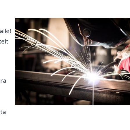
lle!
kelt
ära
,
sta