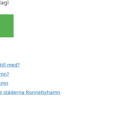
dag!
till med?
amn?
hamn
ande städerna Ronnebyhamn