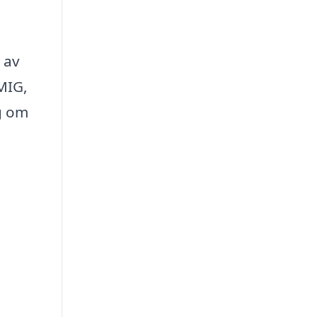
 av
MIG,
ng om