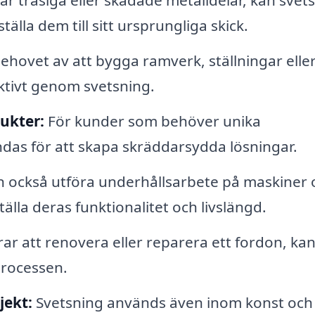
r trasiga eller skadade metalldelar, kan svet
älla dem till sitt ursprungliga skick.
ehovet av att bygga ramverk, ställningar elle
ktivt genom svetsning.
ukter:
För kunder som behöver unika
das för att skapa skräddarsydda lösningar.
n också utföra underhållsarbete på maskiner 
ställa deras funktionalitet och livslängd.
r att renovera eller reparera ett fordon, ka
processen.
jekt:
Svetsning används även inom konst och