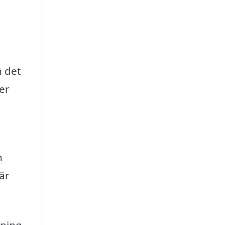
h det
er
n
är