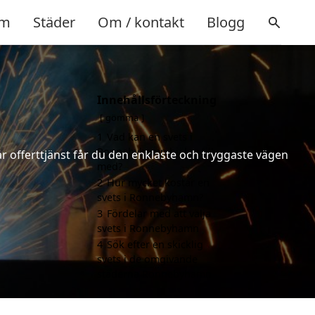
m
Städer
Om / kontakt
Blogg
Innehållsförteckning
gömma
1
Vad kan en svets i
Ronnebyhamn hjälpa till
år offerttjänst får du den enklaste och tryggaste vägen
med?
2
Hur mycket kostar en
svets i Ronnebyhamn?
3
Fördelar med att välja
svets i Ronnebyhamn
4
Sök efter en skicklig
svets i de omgivande
städerna Ronnebyhamn