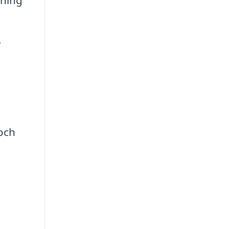
sning
r
och
n