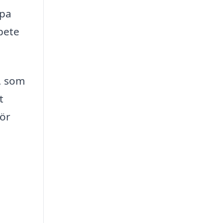
lpa
rbete
, som
t
gör