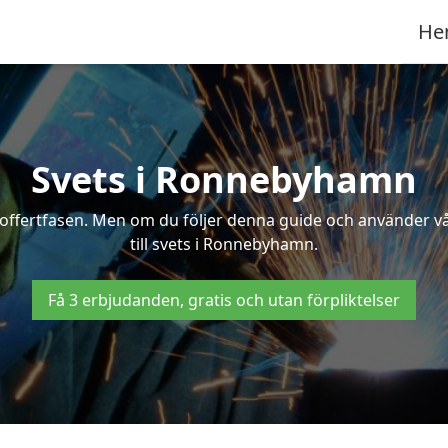
He
Svets i Ronnebyhamn
 i offertfasen. Men om du följer denna guide och använder v
till svets i Ronnebyhamn.
Få 3 erbjudanden, gratis och utan förpliktelser