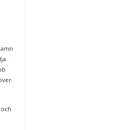
yhamn
lja
bb
över.
t
r och