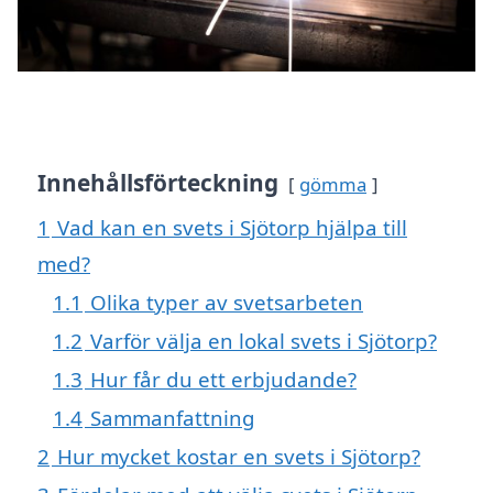
Innehållsförteckning
gömma
1
Vad kan en svets i Sjötorp hjälpa till
med?
1.1
Olika typer av svetsarbeten
1.2
Varför välja en lokal svets i Sjötorp?
1.3
Hur får du ett erbjudande?
1.4
Sammanfattning
2
Hur mycket kostar en svets i Sjötorp?