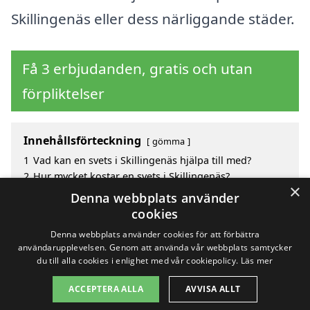
Skillingenäs eller dess närliggande städer.
Få 3 erbjudanden, gratis och utan
förpliktelser
Innehållsförteckning
gömma
1
Vad kan en svets i Skillingenäs hjälpa till med?
2
Hur mycket kostar en svets i Skillingenäs?
×
3
Fördelar med att välja svets i Skillingenäs
Denna webbplats använder
4
Sök efter en skicklig svets i de omgivande städerna
cookies
till Skillingenäs
Denna webbplats använder cookies för att förbättra
användarupplevelsen. Genom att använda vår webbplats samtycker
du till alla cookies i enlighet med vår cookiepolicy.
Läs mer
Copyright 2026 - Pilanto Aps
ACCEPTERA ALLA
AVVISA ALLT
Hem
Om / kontakt
Blogg
Webbplatskarta
Villkor