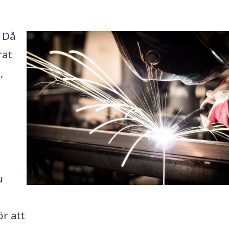
? Då
rat
,
u
r att