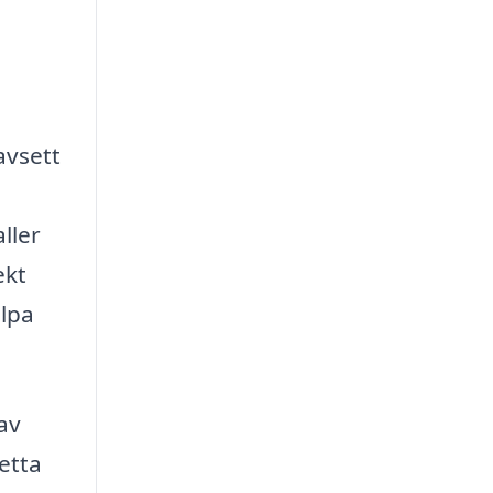
avsett
ller
ekt
älpa
av
etta