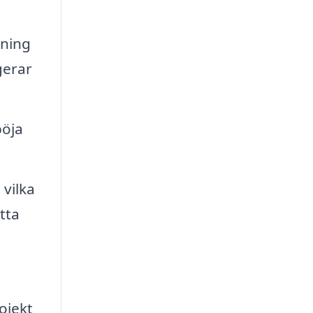
tning
gerar
böja
vilka
tta
ojekt