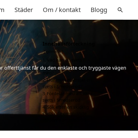
m
Städer
Om / kontakt
Blogg
Innehållsförteckning
gömma
1
Vad kan en svets i
Smedseröd hjälpa till
år offerttjänst får du den enklaste och tryggaste vägen
med?
2
Hur mycket kostar en
svets i Smedseröd?
3
Fördelar med att välja
svets i Smedseröd
4
Sök efter en skicklig
svets i de omgivande
städerna Smedseröd