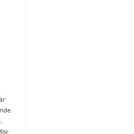
är
ende
.
för