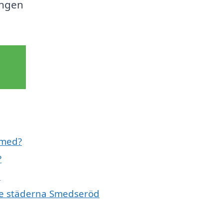
ingen
 med?
?
d
nde städerna Smedseröd