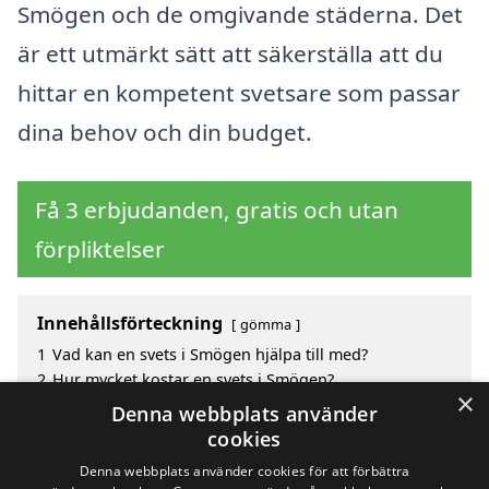
Smögen och de omgivande städerna. Det
är ett utmärkt sätt att säkerställa att du
hittar en kompetent svetsare som passar
dina behov och din budget.
Få 3 erbjudanden, gratis och utan
förpliktelser
Innehållsförteckning
gömma
1
Vad kan en svets i Smögen hjälpa till med?
2
Hur mycket kostar en svets i Smögen?
×
3
Fördelar med att välja svets i Smögen
Denna webbplats använder
4
Sök efter en skicklig svets i de omgivande städerna
cookies
Smögen
Denna webbplats använder cookies för att förbättra