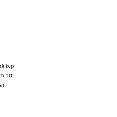
på typ
m att
ar