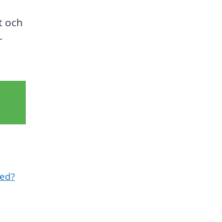
rt och
r
med?