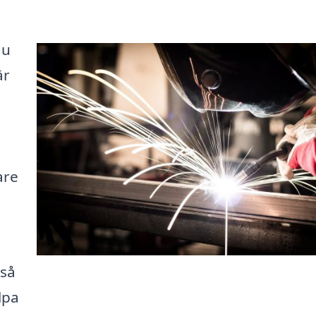
du
är
are
 så
lpa