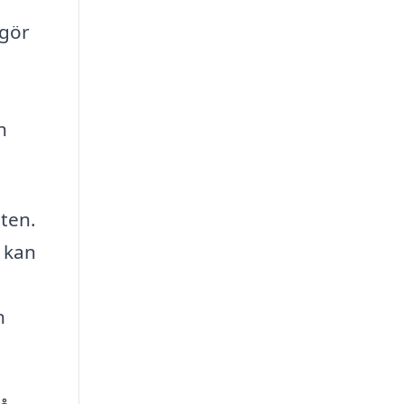
 gör
h
eten.
u kan
n