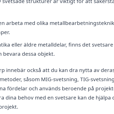
vetsade strukturer är viktigt för att säkerstä
en arbeta med olika metallbearbetningstekni
aper.
ika eller äldre metalldelar, finns det svetsar
ch bevara dessa objekt.
torp innebär också att du kan dra nytta av dera
smetoder, såsom MIG-svetsning, TIG-svetsnin
na fördelar och används beroende på projekt
ra dina behov med en svetsare kan de hjälpa 
projekt.