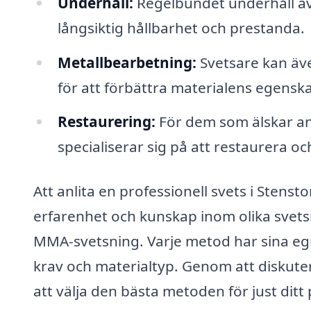
Underhåll:
Regelbundet underhåll av s
långsiktig hållbarhet och prestanda.
Metallbearbetning:
Svetsare kan äv
för att förbättra materialens egensk
Restaurering:
För dem som älskar ant
specialiserar sig på att restaurera o
Att anlita en professionell svets i Stens
erfarenhet och kunskap inom olika svet
MMA-svetsning. Varje metod har sina eg
krav och materialtyp. Genom att diskute
att välja den bästa metoden för just ditt 