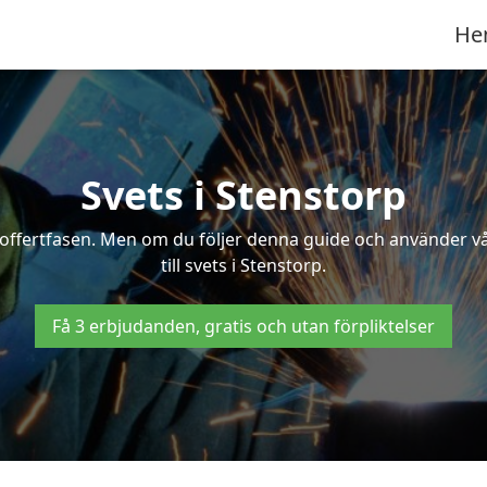
He
Svets i Stenstorp
 i offertfasen. Men om du följer denna guide och använder v
till svets i Stenstorp.
Få 3 erbjudanden, gratis och utan förpliktelser