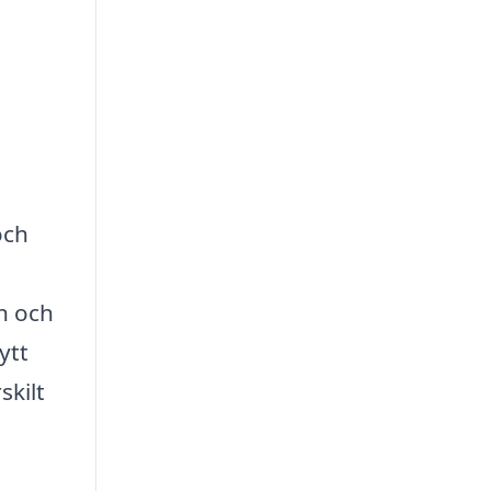
och
n och
ytt
skilt