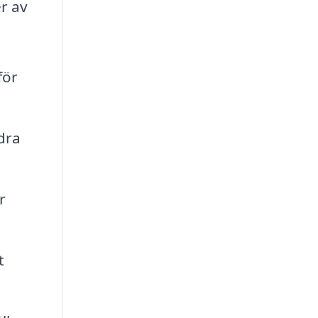
er av
för
dra
r
t