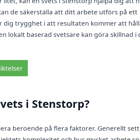
 litet, kan en svets i Stenstorp hjälpa dig att 
an de säkerställa att ditt arbete utförs på ett
ger dig trygghet i att resultaten kommer att hål
n lokalt baserad svetsare kan göra skillnad i d
iktelser
vets i Stenstorp?
iera beroende på flera faktorer. Generellt sett
ojektets komplexitet och hur mycket arbete s