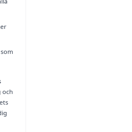
lla
ker
e som
s
g och
ets
dig