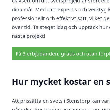
Oavsett om ditt svetsprojekt är stort eller
dina mål. Med rätt expertis och verktyg k
professionellt och effektivt sätt, vilket 
över tid. Ta steget idag och upptäck hur e
nästa projekt!
Få 3 erbjudanden, gratis och utan förpl
Hur mycket kostar en s
Att prissätta en svets i Stenstorp kan var
påverkas kostnaden av svetsens typ, pr