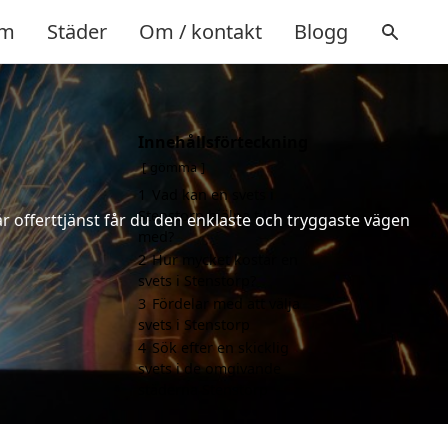
m
Städer
Om / kontakt
Blogg
Innehållsförteckning
gömma
1
Vad kan en svets i
Stenstorp hjälpa till
år offerttjänst får du den enklaste och tryggaste vägen
med?
2
Hur mycket kostar en
svets i Stenstorp?
3
Fördelar med att välja
svets i Stenstorp
4
Sök efter en skicklig
svets i de omgivande
städerna Stenstorp