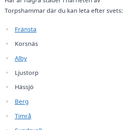
Här är några städer i närheten av
Torpshammar där du kan leta efter svets:
Fränsta
Korsnäs
Alby
Ljustorp
Hässjö
Berg
Timrå