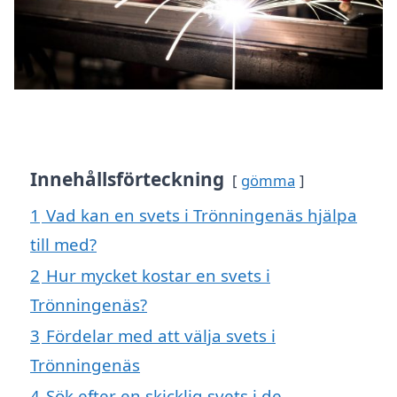
Innehållsförteckning
gömma
1
Vad kan en svets i Trönningenäs hjälpa
till med?
2
Hur mycket kostar en svets i
Trönningenäs?
3
Fördelar med att välja svets i
Trönningenäs
4
Sök efter en skicklig svets i de