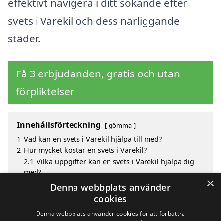
effektivt navigera i ditt sökande efter
svets i Varekil och dess närliggande
städer.
Få 3 erbjudanden, gratis och utan
förpliktelser
Innehållsförteckning
gömma
1
Vad kan en svets i Varekil hjälpa till med?
2
Hur mycket kostar en svets i Varekil?
2.1
Vilka uppgifter kan en svets i Varekil hjälpa dig
med?
×
3
Fördelar med att välja svets i Varekil
Denna webbplats använder
4
Sök efter en skicklig svets i de omgivande städerna
cookies
Varekil
Denna webbplats använder cookies för att förbättra