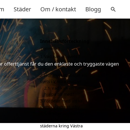
m
Städer
Om / kontakt
Blogg
Innehållsförteckning
gömma
1
Vad kan en svets i
Västra Husby hjälpa till
år offerttjänst får du den enklaste och tryggaste vägen
med?
2
Hur mycket kostar en
svets i Västra Husby?
2.1
Vad kan en svets
hjälpa till med?
3
Fördelar med att välja
svets i Västra Husby
4
Sök efter en skicklig
svets i de omgivande
städerna kring Västra