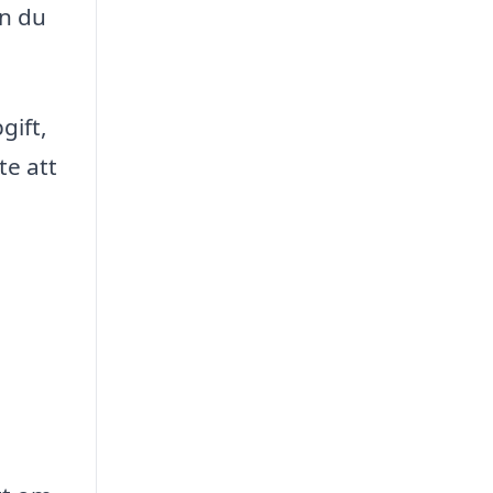
an du
gift,
te att