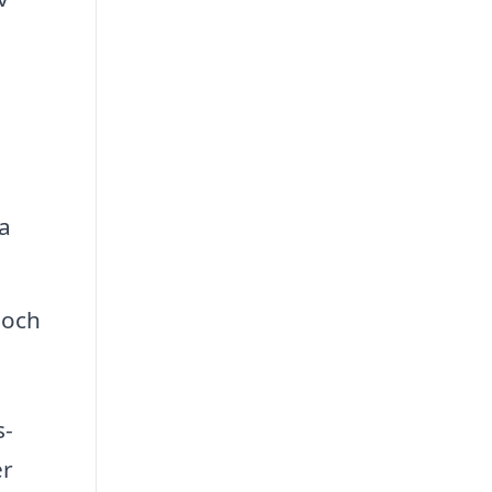
a
 och
s-
er