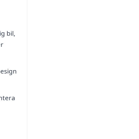
g bil,
er
design
ntera