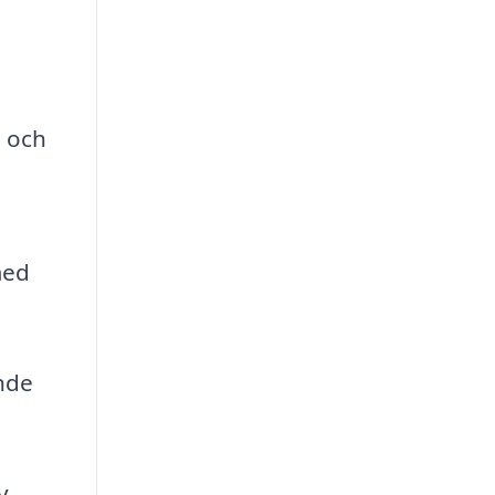
g och
med
ande
v