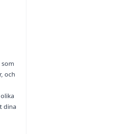
g som
r, och
olika
t dina