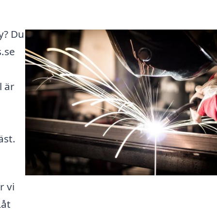
by? Du
s.se
l är
äst.
r vi
Låt