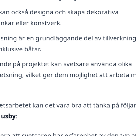
kan också designa och skapa dekorativa
nkar eller konstverk.
sning är en grundläggande del av tillverknin
nklusive båtar.
de på projektet kan svetsare använda olika
etsning, vilket ger dem möjlighet att arbeta 
svetsarbetet kan det vara bra att tänka på följ
 Husby
:
era att svetsaren har erfarenhet av den typ a