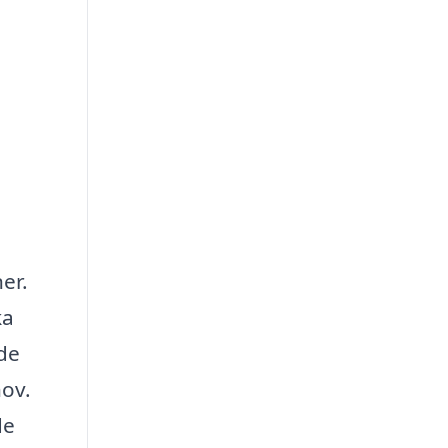
er.
ka
de
hov.
de