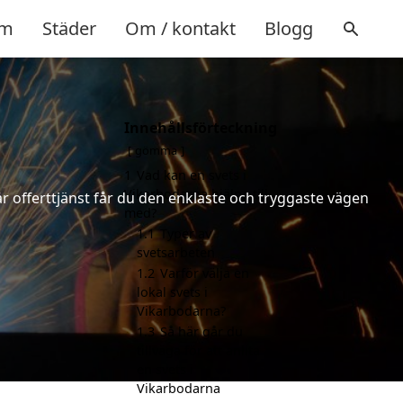
m
Städer
Om / kontakt
Blogg
Innehållsförteckning
gömma
1
Vad kan en svets i
Vikarbodarna hjälpa till
år offerttjänst får du den enklaste och tryggaste vägen
med?
1.1
Typer av
svetsarbeten
1.2
Varför välja en
lokal svets i
Vikarbodarna?
1.3
Så här går du
tillväga för att anlita
en svets i
Vikarbodarna