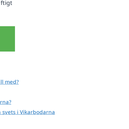
ftigt
ill med?
arna?
en svets i Vikarbodarna