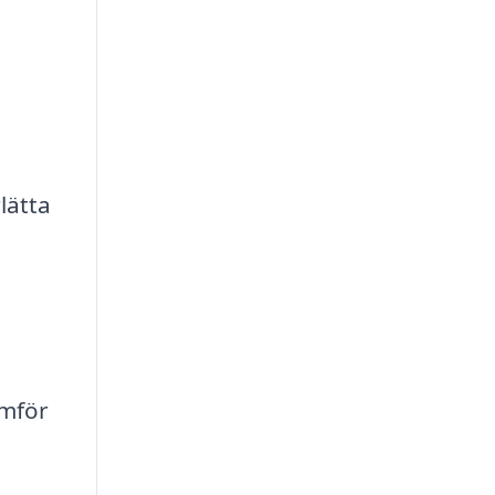
lätta
ämför