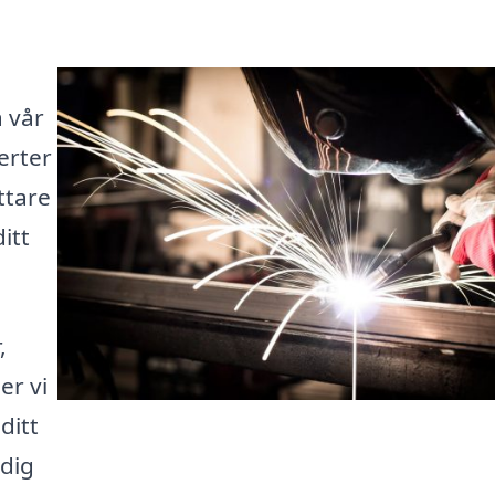
 vår
erter
ttare
itt
,
er vi
ditt
 dig