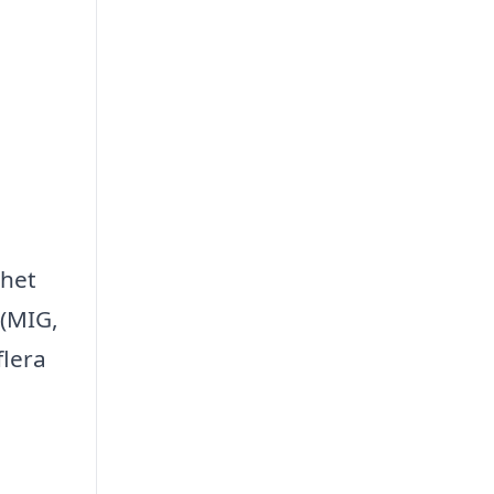
nhet
 (MIG,
flera