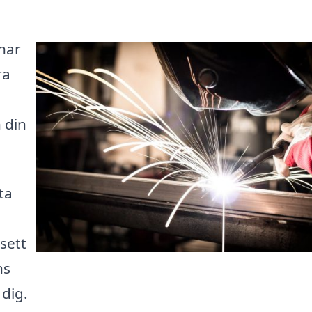
 har
ra
 din
ta
sett
ns
dig.