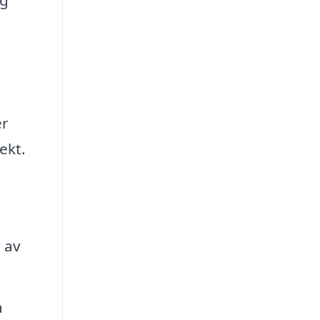
ig
er
ekt.
 av
a