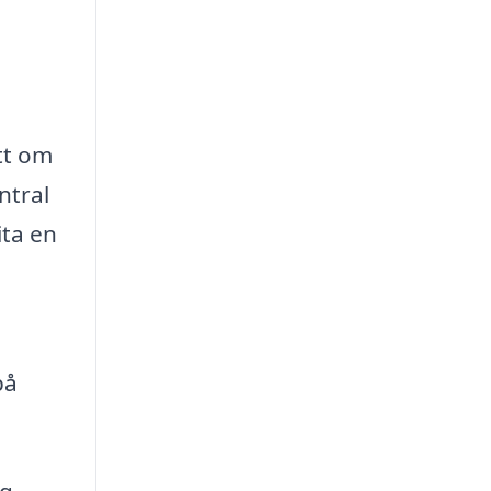
ett om
ntral
ita en
på