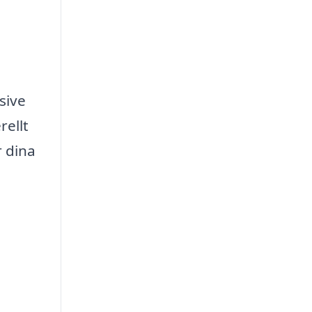
sive
rellt
r dina