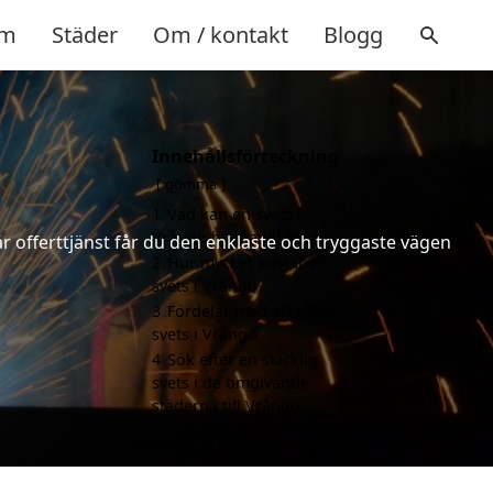
m
Städer
Om / kontakt
Blogg
Innehållsförteckning
gömma
1
Vad kan en svets i
Vrångö hjälpa till med?
år offerttjänst får du den enklaste och tryggaste vägen
2
Hur mycket kostar en
svets i Vrångö?
3
Fördelar med att välja
svets i Vrångö
4
Sök efter en skicklig
svets i de omgivande
städerna till Vrångö