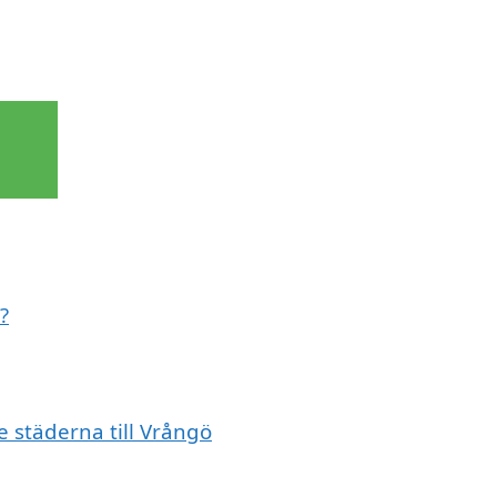
?
e städerna till Vrångö