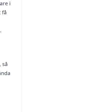
are i
 få
.
, så
vända