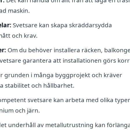
r:
Det kan handla om allt från att laga en tras
dad maskin.
lar:
Svetsare kan skapa skräddarsydda
ått och krav.
r:
Om du behöver installera räcken, balkong
svetsare garantera att installationen görs korr
r grunden i många byggprojekt och kräver
 stabilitet och hållbarhet.
mpetent svetsare kan arbeta med olika typer
minium och järn.
t underhåll av metallutrustning kan förläng