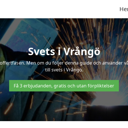
He
Svets i Vrångö
 i offertfasen. Men om du följer denna guide och använder v
till svets i Vrångö.
Få 3 erbjudanden, gratis och utan förpliktelser