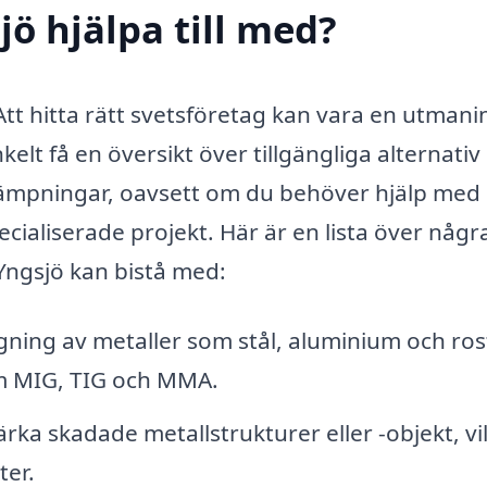
jö hjälpa till med?
Att hitta rätt svetsföretag kan vara en utmani
elt få en översikt över tillgängliga alternativ i
llämpningar, oavsett om du behöver hjälp med
cialiserade projekt. Här är en lista över någr
 Yngsjö kan bistå med:
ing av metaller som stål, aluminium och rost
m MIG, TIG och MMA.
rka skadade metallstrukturer eller -objekt, vi
ter.