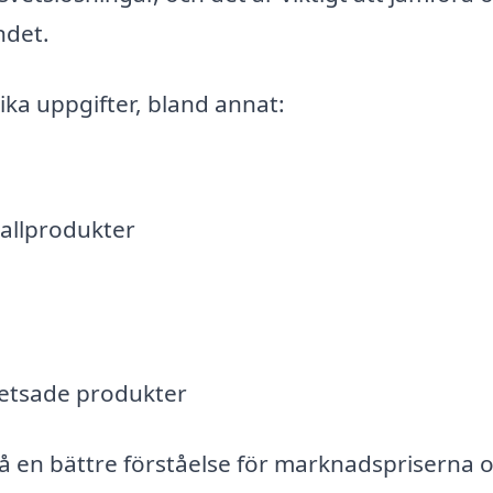
ndet.
ka uppgifter, bland annat:
tallprodukter
vetsade produkter
få en bättre förståelse för marknadspriserna 