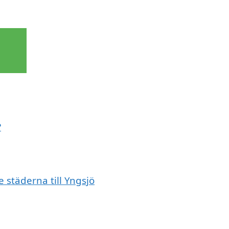
?
e städerna till Yngsjö