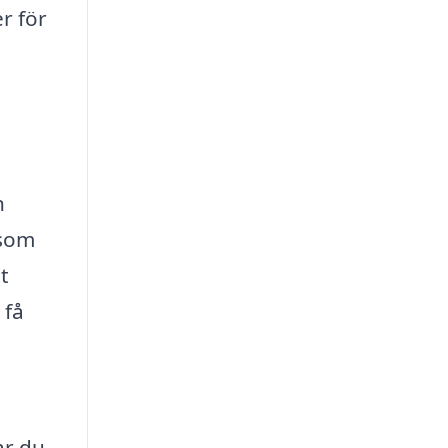
r för
n
 som
t
 få
r du