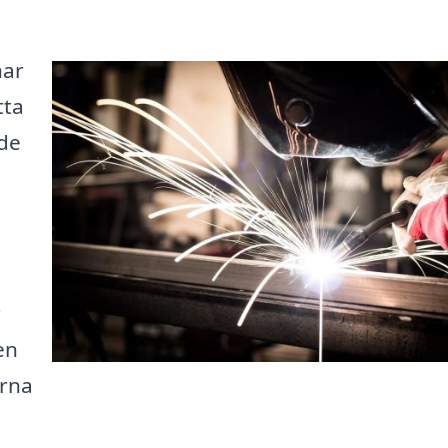
har
tta
åde
r
en
erna