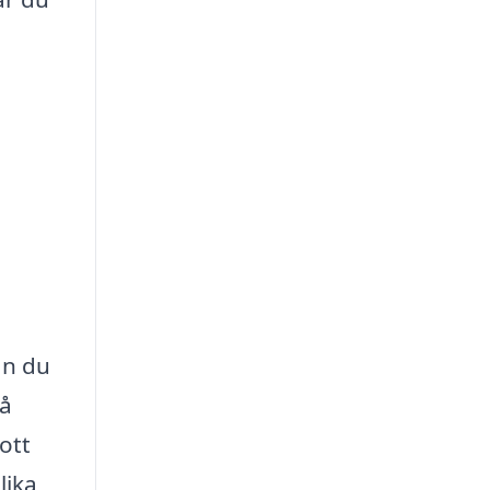
an du
på
ott
lika