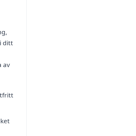
ng,
 ditt
a av
fritt
lket