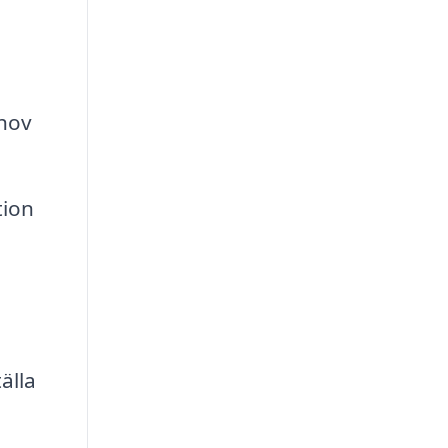
hov
tion
älla