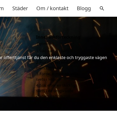
m
Städer
Om / kontakt
Blogg
Innehållsförteckning
gömma
1
Vad kan en svets i
Yngsjö hjälpa till med?
år offerttjänst får du den enklaste och tryggaste vägen
2
Hur mycket kostar en
svets i Yngsjö?
3
Fördelar med att välja
svets i Yngsjö
4
Sök efter en skicklig
svets i de omgivande
städerna till Yngsjö