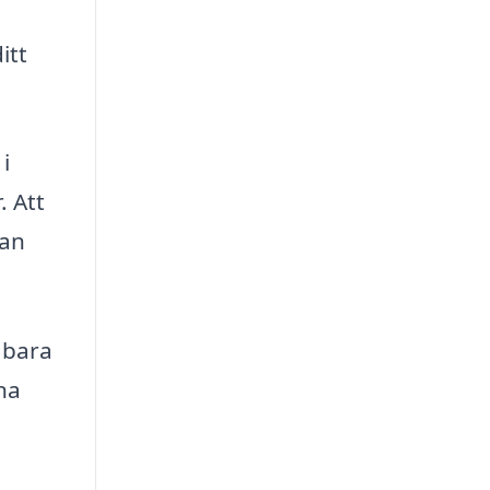
itt
i
. Att
tan
 bara
na