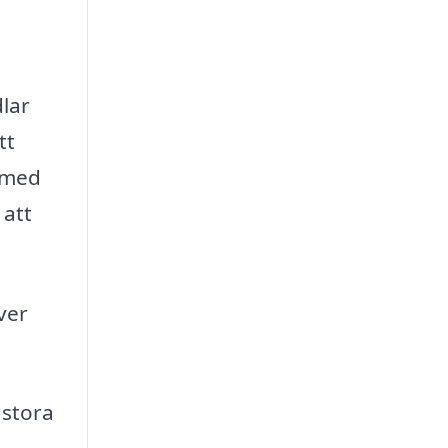
dlar
tt
h med
 att
ver
 stora