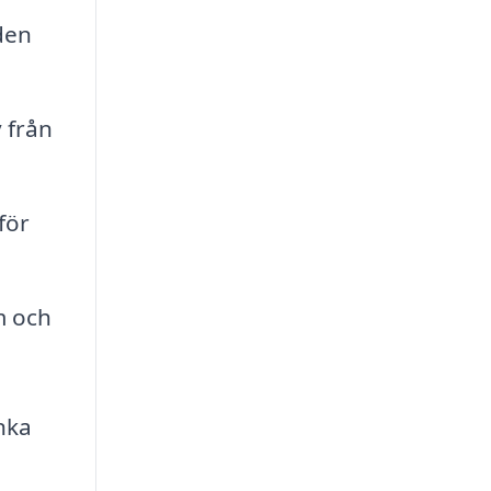
den
 från
för
m och
änka