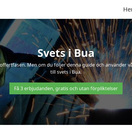
He
Svets i Bua
 i offertfasen. Men om du följer denna guide och använder v
till svets i Bua.
Få 3 erbjudanden, gratis och utan förpliktelser