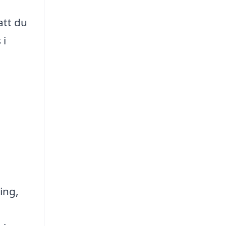
att du
 i
ing,