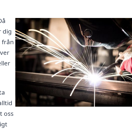
Då
r dig
 från
över
ller
ta
lltid
t oss
igt