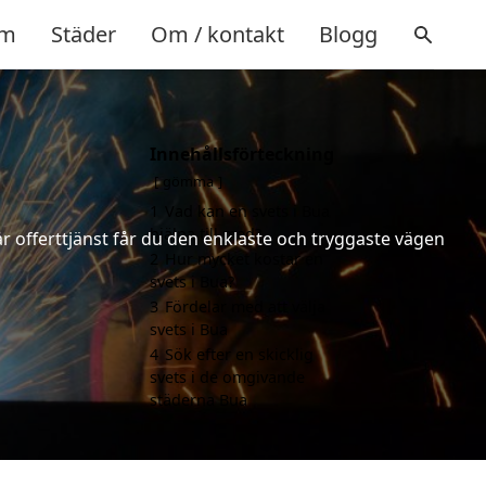
m
Städer
Om / kontakt
Blogg
Innehållsförteckning
gömma
1
Vad kan en svets i Bua
hjälpa till med?
år offerttjänst får du den enklaste och tryggaste vägen
2
Hur mycket kostar en
svets i Bua?
3
Fördelar med att välja
svets i Bua
4
Sök efter en skicklig
svets i de omgivande
städerna Bua