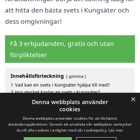
att hitta den bästa svets i Kungsäter och
dess omgivningar!
Få 3 erbjudanden, gratis och utan
förpliktelser
Innehållsförteckning
gömma
1
Vad kan en svets i Kungsäter hjälpa till med?
2
Hur mycket kostar en svets i Kungsäter?
×
3
Fördelar med att välja svets i Kungsäter
Denna webbplats använder
4
Sök efter en skicklig svets i de omgivande städerna
cookies
Kungsäter
Denna webbplats använder cookies för att förbättra
användarupplevelsen. Genom att använda vår webbplats samtycker
du till alla cookies i enlighet med vår cookiepolicy.
Läs mer