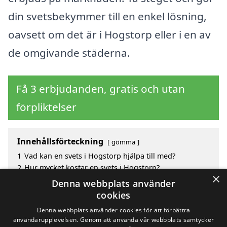
din svetsbekymmer till en enkel lösning,
oavsett om det är i Hogstorp eller i en av
de omgivande städerna.
Få 3 erbjudanden, gratis och utan
förpliktelser
Innehållsförteckning
gömma
1
Vad kan en svets i Hogstorp hjälpa till med?
2
Hur mycket kostar en svets i Hogstorp?
×
3
Fördelar med att välja svets i Hogstorp
Denna webbplats använder
4
Sök efter en skicklig svets i de omgivande städerna
cookies
Hogstorp
Denna webbplats använder cookies för att förbättra
användarupplevelsen. Genom att använda vår webbplats samtycker