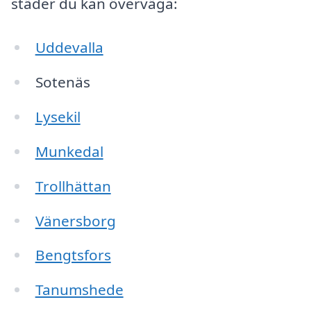
städer du kan överväga:
Uddevalla
Sotenäs
Lysekil
Munkedal
Trollhättan
Vänersborg
Bengtsfors
Tanumshede