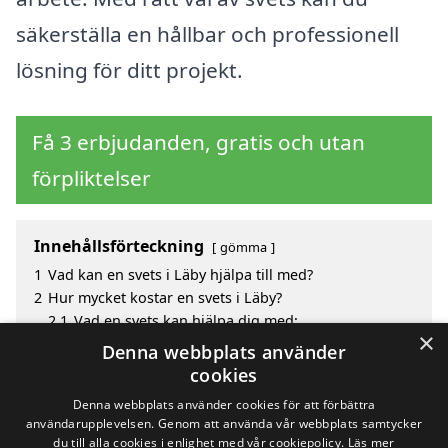
säkerställa en hållbar och professionell
lösning för ditt projekt.
Få 3 erbjudanden, gratis och utan
förpliktelser
Innehållsförteckning
gömma
1
Vad kan en svets i Läby hjälpa till med?
2
Hur mycket kostar en svets i Läby?
2.1
Vad en svets kan hjälpa dig med:
×
3
Fördelar med att välja svets i Läby
Denna webbplats använder
4
Sök efter en skicklig svets i de omgivande städerna
cookies
Läby
Denna webbplats använder cookies för att förbättra
användarupplevelsen. Genom att använda vår webbplats samtycker
du till alla cookies i enlighet med vår cookiepolicy.
Läs mer