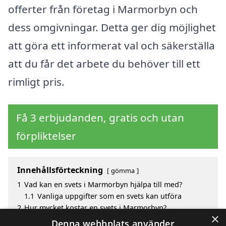
offerter från företag i Marmorbyn och
dess omgivningar. Detta ger dig möjlighet
att göra ett informerat val och säkerställa
att du får det arbete du behöver till ett
rimligt pris.
Få 3 erbjudanden, gratis och utan
förpliktelser
Innehållsförteckning
gömma
1
Vad kan en svets i Marmorbyn hjälpa till med?
1.1
Vanliga uppgifter som en svets kan utföra
2
Hur mycket kostar en svets i Marmorbyn?
×
3
Fördelar med att välja svets i Marmorbyn
Denna webbplats använder