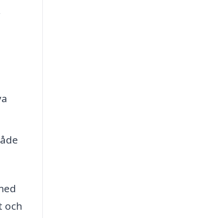
r
a
ya
både
 med
t och