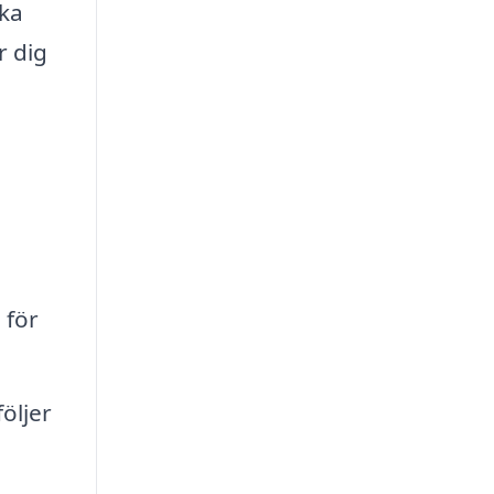
ika
r dig
 för
öljer