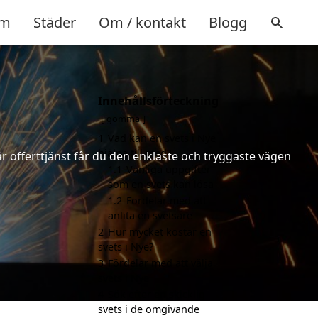
m
Städer
Om / kontakt
Blogg
Innehållsförteckning
gömma
1
Vad kan en svets i Nye
hjälpa till med?
år offerttjänst får du den enklaste och tryggaste vägen
1.1
Vanliga uppgifter
som en svets kan lösa
1.2
Fördelar med att
anlita en svetsare
2
Hur mycket kostar en
svets i Nye?
3
Fördelar med att välja
svets i Nye
4
Sök efter en skicklig
svets i de omgivande