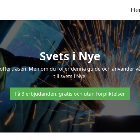
He
Svets i Nye
 i offertfasen. Men om du följer denna guide och använder v
till svets i Nye.
Få 3 erbjudanden, gratis och utan förpliktelser