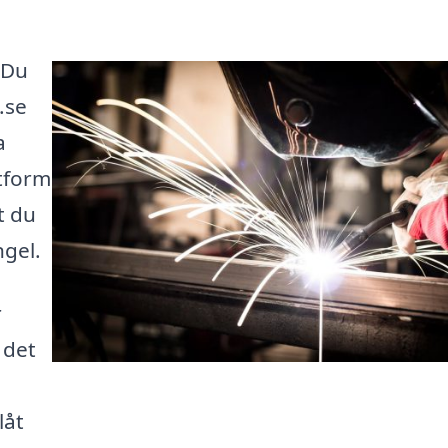
 Du
s.se
a
tform
t du
ngel.
r
 det
låt