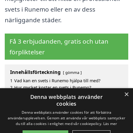
svets i Runemo eller en av dess
närliggande städer.
Få 3 erbjudanden, gratis och utan
förpliktelser
Innehållsförteckning
gömma
1
Vad kan en svets i Runemo hjälpa till med?
2
Hur mycket kostar en svets i Runemo?
×
3
Fördelar med att välja svets i Runemo
Denna webbplats använder
4
Sök efter en skicklig svets i de omgivande städerna
cookies
Runemo
Denna webbplats använder cookies för att förbättra
användarupplevelsen. Genom att använda vår webbplats samtycker
du till alla cookies i enlighet med vår cookiepolicy.
Läs mer