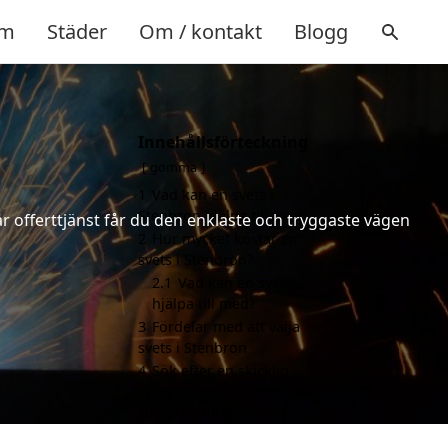
m
Städer
Om / kontakt
Blogg
Innehållsförteckning
gömma
1
Vad kan en svets i
Stenbron hjälpa till med?
år offerttjänst får du den enklaste och tryggaste vägen
2
Hur mycket kostar en
svets i Stenbron?
2.1
Vad kan en svets
hjälpa till med?
3
Fördelar med att välja
svets i Stenbron
4
Sök efter en skicklig
svets i de omgivande
städerna till Stenbron