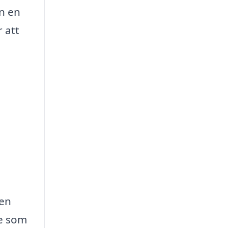
an en
r att
den
te som