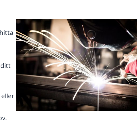
i
hitta
ditt
eller
ov.