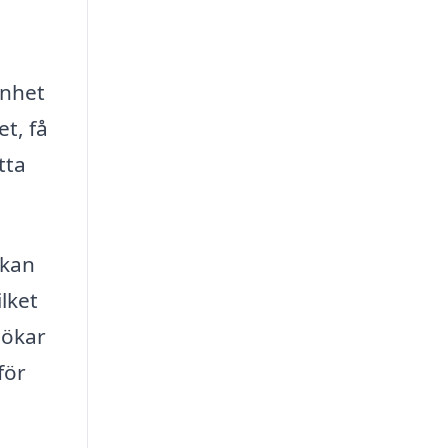
enhet
et, få
tta
 kan
lket
 ökar
för