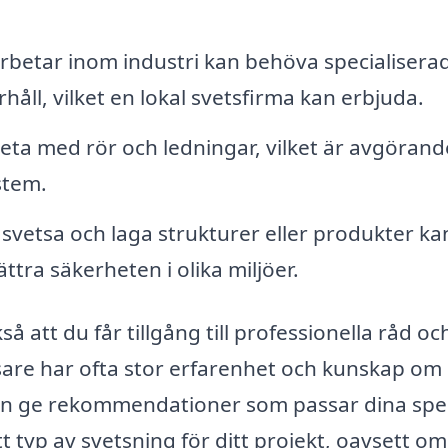
betar inom industri kan behöva specialisera
åll, vilket en lokal svetsfirma kan erbjuda.
ta med rör och ledningar, vilket är avgörande
stem.
vetsa och laga strukturer eller produkter ka
tra säkerheten i olika miljöer.
å att du får tillgång till professionella råd oc
are har ofta stor erfarenhet och kunskap om 
 kan ge rekommendationer som passar dina spe
ätt typ av svetsning för ditt projekt, oavsett om