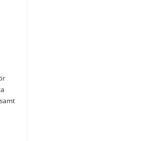
ör
ka
t samt