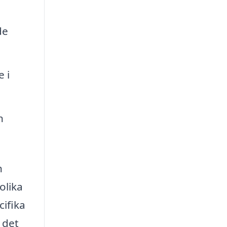
de
 i
n
h
olika
cifika
 det