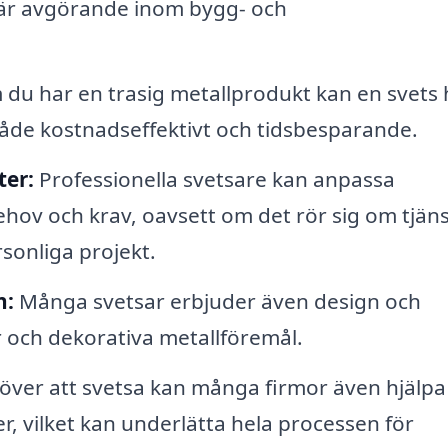
t är avgörande inom bygg- och
du har en trasig metallprodukt kan en svets 
a både kostnadseffektivt och tidsbesparande.
er:
Professionella svetsare kan anpassa
hov och krav, oavsett om det rör sig om tjän
rsonliga projekt.
n:
Många svetsar erbjuder även design och
 och dekorativa metallföremål.
över att svetsa kan många firmor även hjälpa t
r, vilket kan underlätta hela processen för