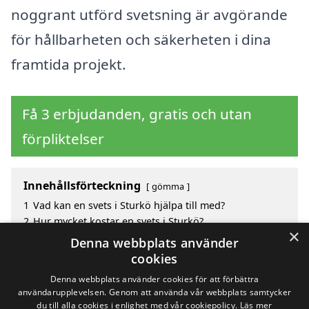
noggrant utförd svetsning är avgörande
för hållbarheten och säkerheten i dina
framtida projekt.
Få 3 erbjudanden, gratis och utan
förpliktelser
Innehållsförteckning
gömma
1
Vad kan en svets i Sturkö hjälpa till med?
2
Hur mycket kostar en svets i Sturkö?
×
3
Fördelar med att välja svets i Sturkö
Denna webbplats använder
4
Sök efter en skicklig svets i de omgivande städerna
cookies
till Sturkö
Denna webbplats använder cookies för att förbättra
användarupplevelsen. Genom att använda vår webbplats samtycker
du till alla cookies i enlighet med vår cookiepolicy.
Läs mer