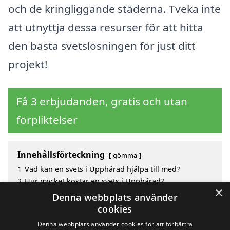
och de kringliggande städerna. Tveka inte
att utnyttja dessa resurser för att hitta
den bästa svetslösningen för just ditt
projekt!
Få 3 erbjudanden, gratis och utan
förpliktelser
Innehållsförteckning
gömma
1
Vad kan en svets i Upphärad hjälpa till med?
2
Hur mycket kostar en svets i Upphärad?
×
3
Fördelar med att välja svets i Upphärad
Denna webbplats använder
4
Sök efter en skicklig svets i de omgivande städerna
cookies
kring Upphärad
Denna webbplats använder cookies för att förbättra