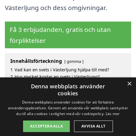
Västerljung och dess omgivningar.
Få 3 erbjudanden, gratis och utan
förpliktelser
Innehållsförteckning
gömma
1
Vad kan en svets i Västerljung hjälpa till med?
2
Hur mycket kostar en svets i Västerljung?
×
3
Fördelar med att välja svets i Västerljung
Denna webbplats använder
4
Sök efter en skicklig svets i de omgivande städerna
cookies
Västerljung
Denna webbplats använder cookies för att förbättra
användarupplevelsen. Genom att använda vår webbplats samtycker
du till alla cookies i enlighet med vår cookiepolicy.
Läs mer
Copyright 2026 - Pilanto Aps
ACCEPTERA ALLA
AVVISA ALLT
Hem
Om / kontakt
Blogg
Webbplatskarta
Villkor