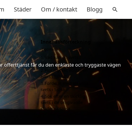
m
Städer
Om / kontakt
Blogg
Innehållsförteckning
gömma
1
Vad kan en svets i
Sjösa hjälpa till med?
år offerttjänst får du den enklaste och tryggaste vägen
2
Hur mycket kostar en
svets i Sjösa?
3
Fördelar med att välja
svets i Sjösa
4
Sök efter en skicklig
svets i de omgivande
städerna Sjösa