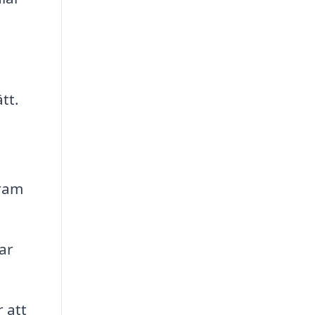
tt.
lram
ar
 att