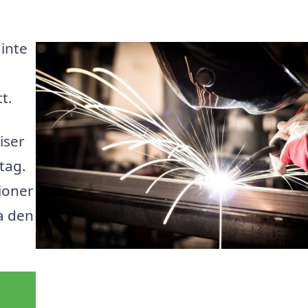
 inte
t.
iser
tag.
ioner
ta den