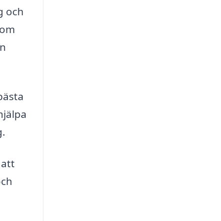
g och
d om
an
 bästa
hjälpa
g.
att
och
n