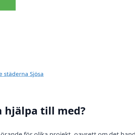
de städerna Sjösa
a hjälpa till med?
vgörande för olika projekt, oavsett om det han