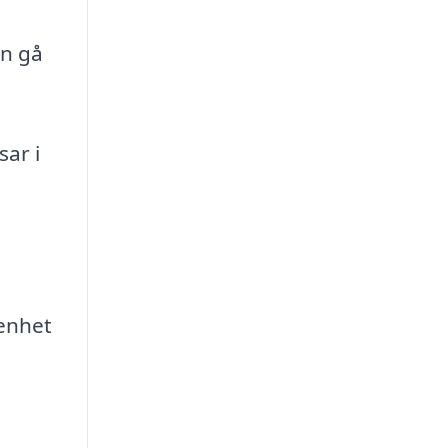
an gå
sar i
.
renhet