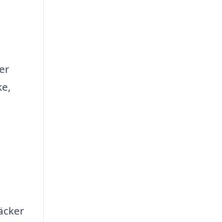
er
ke,
äcker