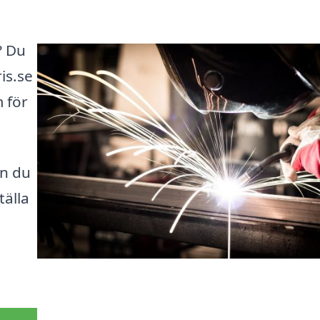
? Du
ris.se
 för
an du
tälla