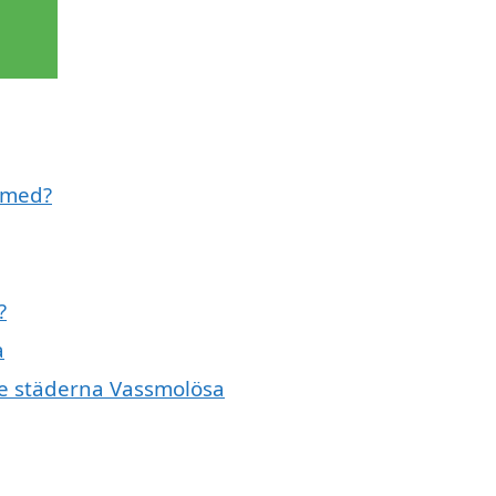
l med?
?
a
nde städerna Vassmolösa