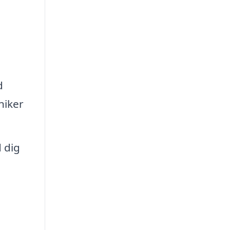
d
niker
 dig