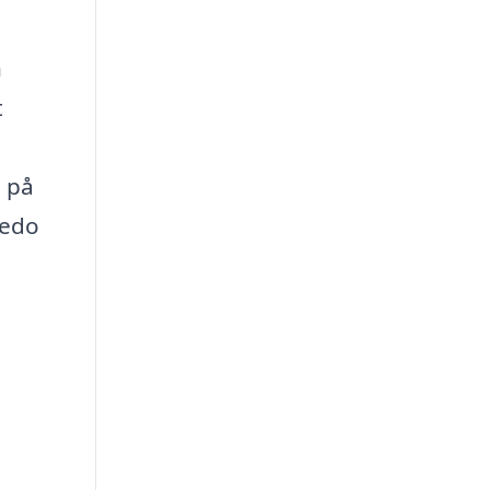
h
t
n på
redo