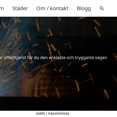
m
Städer
Om / kontakt
Blogg
Innehållsförteckning
gömma
1
Vad kan en svets i
Vassmolösa hjälpa till
år offerttjänst får du den enklaste och tryggaste vägen
med?
1.1
Ofta
förekommande
svetsarbeten
1.2
Hur hittar du en
svets i Vassmolösa?
2
Hur mycket kostar en
svets i Vassmolösa?
3
Fördelar med att välja
svets i Vassmolösa