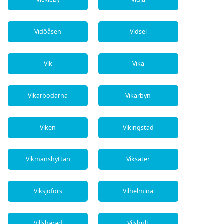
Vidöåsen
Vidsel
Vik
Vika
Vikarbodarna
Vikarbyn
Viken
Vikingstad
Vikmanshyttan
Viksäter
Viksjöfors
Vilhelmina
Villshärad
Vilshult