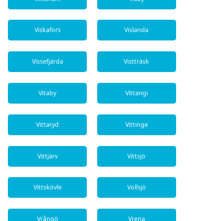
Viskafors
Vislanda
Vissefjärda
Vistträsk
Vitaby
Vittangi
Vittaryd
Vittinge
Vittjärv
Vittsjö
Vittskövle
Vollsjö
Vrångö
Vrena