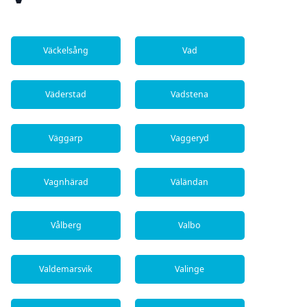
Väckelsång
Vad
Väderstad
Vadstena
Väggarp
Vaggeryd
Vagnhärad
Väländan
Vålberg
Valbo
Valdemarsvik
Valinge