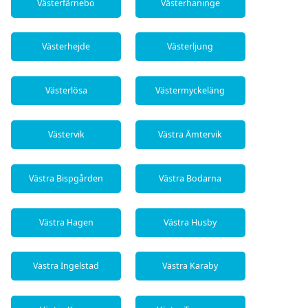
Västerfärnebo
Västerhaninge
Västerhejde
Västerljung
Västerlösa
Västermyckeläng
Västervik
Västra Ämtervik
Västra Bispgården
Västra Bodarna
Västra Hagen
Västra Husby
Västra Ingelstad
Västra Karaby