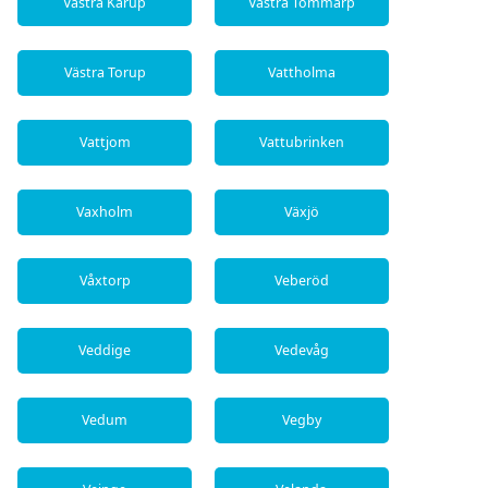
Västra Karup
Västra Tommarp
Västra Torup
Vattholma
Vattjom
Vattubrinken
Vaxholm
Växjö
Våxtorp
Veberöd
Veddige
Vedevåg
Vedum
Vegby