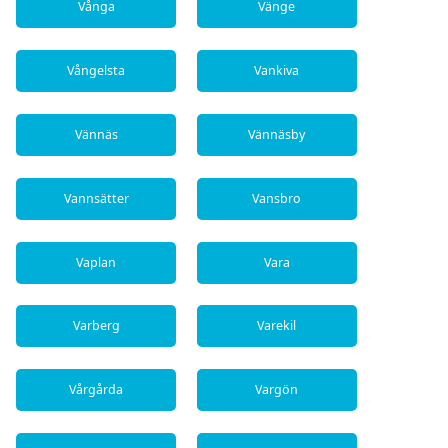
Vånga
Vänge
Vångelsta
Vankiva
Vännäs
Vännäsby
Vannsätter
Vansbro
Vaplan
Vara
Varberg
Varekil
Vårgårda
Vargön