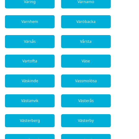
Väring
Värnamo
Varnhem
Väröbacka
Värsås
Vårsta
Vartofta
Väse
Väskinde
Vassmolösa
Västanvik
Västerås
Västerberg
Västerby