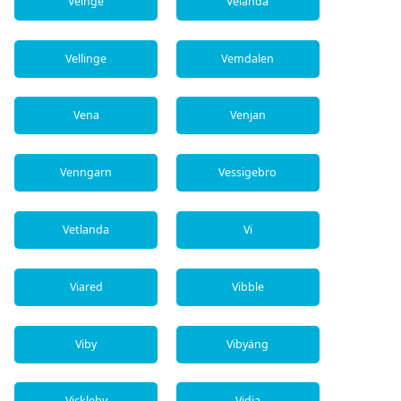
Veinge
Velanda
Vellinge
Vemdalen
Vena
Venjan
Venngarn
Vessigebro
Vetlanda
Vi
Viared
Vibble
Viby
Vibyäng
Vickleby
Vidja