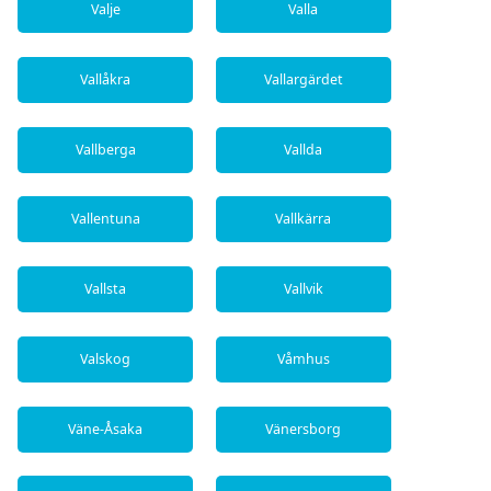
Valje
Valla
Vallåkra
Vallargärdet
Vallberga
Vallda
Vallentuna
Vallkärra
Vallsta
Vallvik
Valskog
Våmhus
Väne-Åsaka
Vänersborg