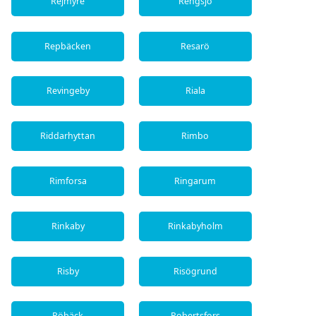
Rejmyre
Rengsjö
Repbäcken
Resarö
Revingeby
Riala
Riddarhyttan
Rimbo
Rimforsa
Ringarum
Rinkaby
Rinkabyholm
Risby
Risögrund
Röbäck
Robertsfors