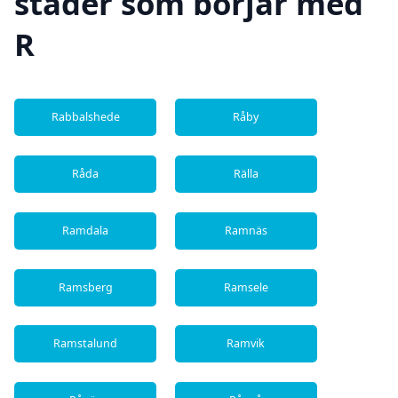
städer som börjar med
R
Rabbalshede
Råby
Råda
Rälla
Ramdala
Ramnäs
Ramsberg
Ramsele
Ramstalund
Ramvik