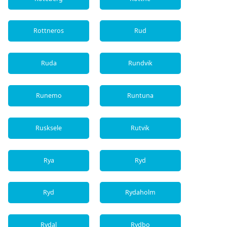
Rottneros
Rud
Ruda
Rundvik
Runemo
Runtuna
Rusksele
Rutvik
Rya
Ryd
Ryd
Rydaholm
Rydal
Rydbo