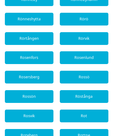
Rönneshytta
Rörö
Rörtången
Rörvik
Rosenfors
Rosenlund
Rosersberg
Rossö
Rossön
Röstånga
Rosvik
Rot
Roteberg
Rottne