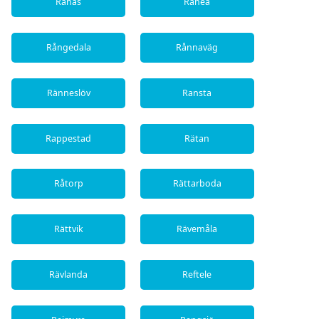
Rånäs
Råneå
Rångedala
Rånnaväg
Ränneslöv
Ransta
Rappestad
Rätan
Råtorp
Rättarboda
Rättvik
Rävemåla
Rävlanda
Reftele