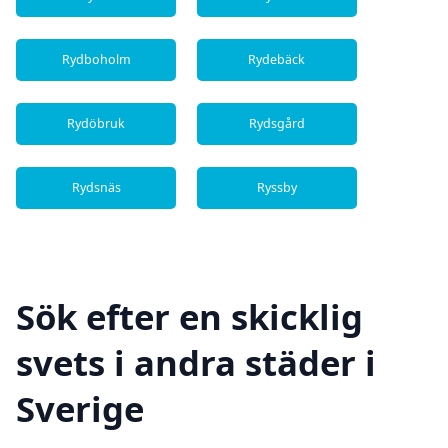
Rydboholm
Rydebäck
Rydöbruk
Rydsgård
Rydsnäs
Ryssby
Sök efter en skicklig
svets i andra städer i
Sverige