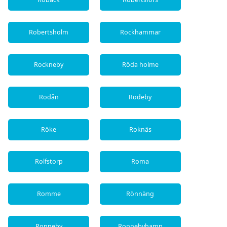
Robertsholm
Rockhammar
Rockneby
Röda holme
Rödån
Rödeby
Röke
Roknäs
Rolfstorp
Roma
Romme
Rönnäng
Ronneby
Ronnebyhamn