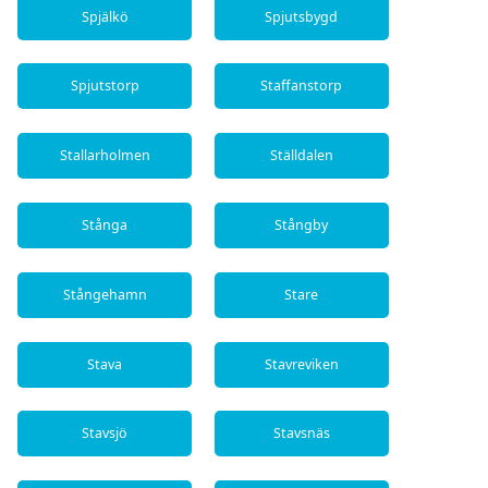
Spjälkö
Spjutsbygd
Spjutstorp
Staffanstorp
Stallarholmen
Ställdalen
Stånga
Stångby
Stångehamn
Stare
Stava
Stavreviken
Stavsjö
Stavsnäs