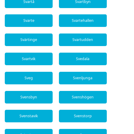
Svartå
Svartbyn
Svarte
Svartehallen
Svärtinge
Svartudden
Svartvik
Svedala
Sveg
Svenljunga
Svensbyn
Svenshögen
Svenstavik
Svenstorp