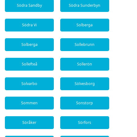
Södra Sandby
Södra Sunderbyn
Södra Vi
Solberga
Solberga
Sollebrunn
Sollefteå
Sollerön
Solvarbo
Sölvesborg
Sommen
Sonstorp
Söråker
Sörfors