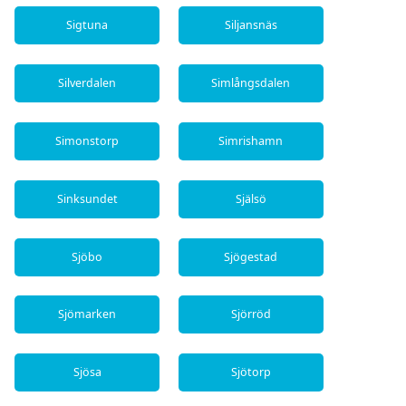
Sigtuna
Siljansnäs
Silverdalen
Simlångsdalen
Simonstorp
Simrishamn
Sinksundet
Själsö
Sjöbo
Sjögestad
Sjömarken
Sjörröd
Sjösa
Sjötorp