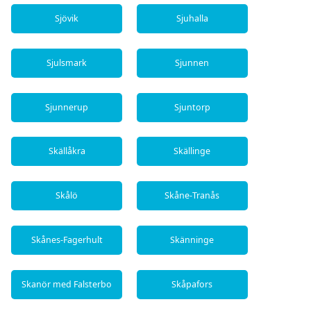
Sjövik
Sjuhalla
Sjulsmark
Sjunnen
Sjunnerup
Sjuntorp
Skällåkra
Skällinge
Skålö
Skåne-Tranås
Skånes-Fagerhult
Skänninge
Skanör med Falsterbo
Skåpafors