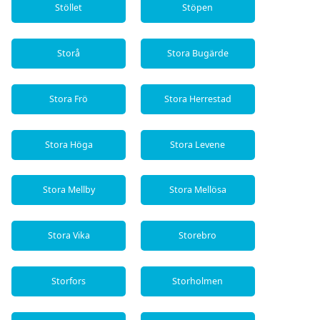
Stöllet
Stöpen
Storå
Stora Bugärde
Stora Frö
Stora Herrestad
Stora Höga
Stora Levene
Stora Mellby
Stora Mellösa
Stora Vika
Storebro
Storfors
Storholmen