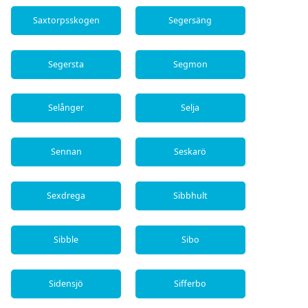
Saxtorpsskogen
Segersäng
Segersta
Segmon
Selånger
Selja
Sennan
Seskarö
Sexdrega
Sibbhult
Sibble
Sibo
Sidensjö
Sifferbo