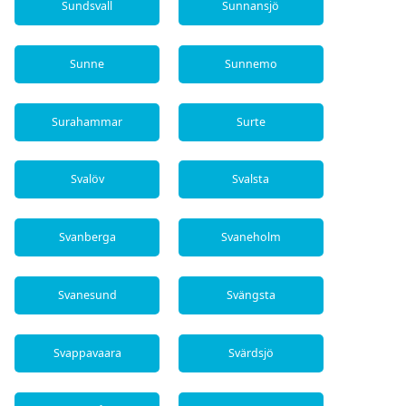
Sundsvall
Sunnansjö
Sunne
Sunnemo
Surahammar
Surte
Svalöv
Svalsta
Svanberga
Svaneholm
Svanesund
Svängsta
Svappavaara
Svärdsjö