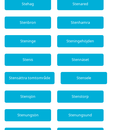
Stehag
Stenared
Stenbron
Stenhamra
Steninge
Steningehöjden
Stenis
Stennäset
Stensättra tomtområde
Stensele
Stensjön
Stenstorp
Stenungsön
Stenungsund