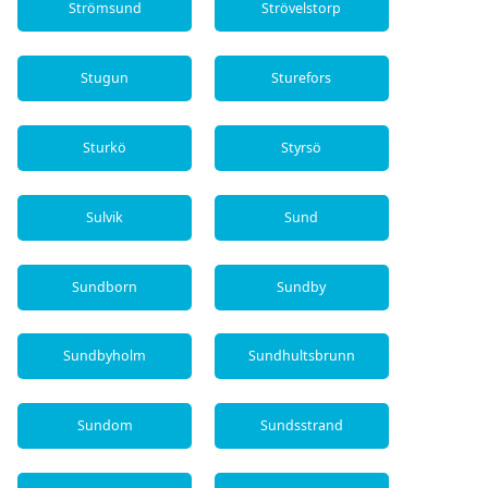
Strömsund
Strövelstorp
Stugun
Sturefors
Sturkö
Styrsö
Sulvik
Sund
Sundborn
Sundby
Sundbyholm
Sundhultsbrunn
Sundom
Sundsstrand