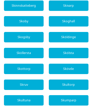
Skinnskatteberg
Skivarp
Skoby
Skoghall
Skogsby
Sköldinge
Sköllersta
Skölsta
Skottorp
Skövde
Skruv
Skultorp
Skultuna
Skumparp