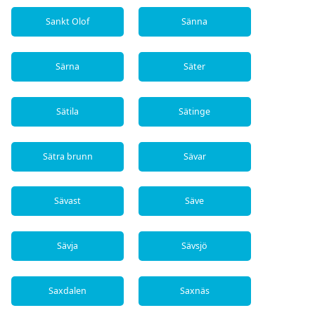
Sankt Olof
Sänna
Särna
Säter
Sätila
Sätinge
Sätra brunn
Sävar
Sävast
Säve
Sävja
Sävsjö
Saxdalen
Saxnäs