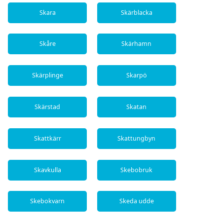
Skara
Skärblacka
Skåre
Skärhamn
Skärplinge
Skarpö
Skärstad
Skatan
Skattkärr
Skattungbyn
Skavkulla
Skebobruk
Skebokvarn
Skeda udde