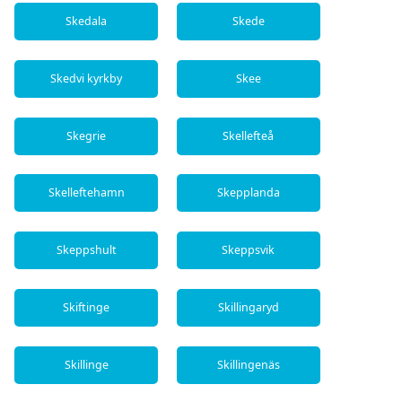
Skedala
Skede
Skedvi kyrkby
Skee
Skegrie
Skellefteå
Skelleftehamn
Skepplanda
Skeppshult
Skeppsvik
Skiftinge
Skillingaryd
Skillinge
Skillingenäs