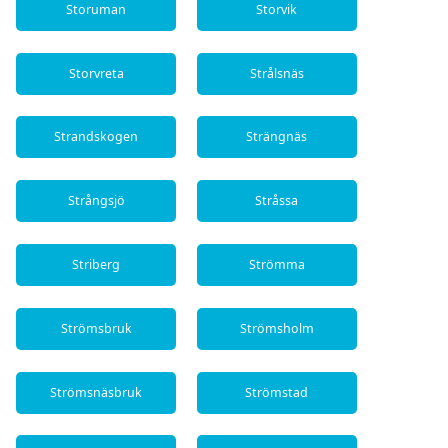
Storuman
Storvik
Storvreta
Strålsnäs
Strandskogen
Strängnäs
Strångsjö
Stråssa
Striberg
Strömma
Strömsbruk
Strömsholm
Strömsnäsbruk
Strömstad