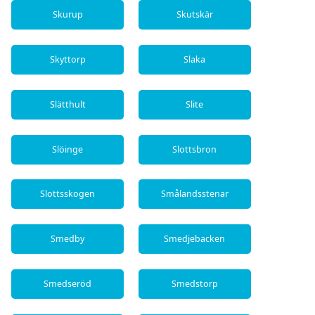
Skurup
Skutskär
Skyttorp
Slaka
Slätthult
Slite
Slöinge
Slottsbron
Slottsskogen
Smålandsstenar
Smedby
Smedjebacken
Smedseröd
Smedstorp