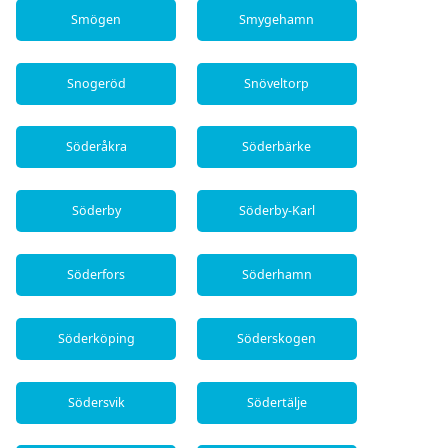
Smögen
Smygehamn
Snogeröd
Snöveltorp
Söderåkra
Söderbärke
Söderby
Söderby-Karl
Söderfors
Söderhamn
Söderköping
Söderskogen
Södersvik
Södertälje