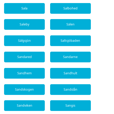
Sala
Salbohed
Saleby
Sälen
Sälgsjön
Saltsjöbaden
Sandared
Sandarne
Sandhem
Sandhult
Sandskogen
Sandslån
Sandviken
Sangis