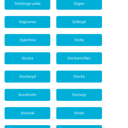
Sticklinge udde
Stigen
Stigtomta
Stilleryd
Stjärnhov
Stoby
Stocka
Stockamöllan
Stockaryd
Stöcke
Stockholm
Stöcksjö
Stockvik
Stöde